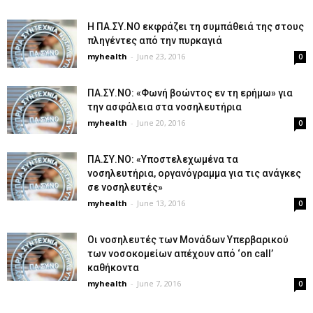
Η ΠΑ.ΣΥ.ΝΟ εκφράζει τη συμπάθειά της στους
πληγέντες από την πυρκαγιά
myhealth
-
June 23, 2016
0
ΠΑ.ΣΥ.ΝΟ: «Φωνή βοώντος εν τη ερήμω» για
την ασφάλεια στα νοσηλευτήρια
myhealth
-
June 20, 2016
0
ΠΑ.ΣΥ.ΝΟ: «Υποστελεχωμένα τα
νοσηλευτήρια, oργανόγραμμα για τις ανάγκες
σε νοσηλευτές»
myhealth
-
June 13, 2016
0
Οι νοσηλευτές των Μονάδων Υπερβαρικού
των νοσοκομείων απέχουν από ‘on call’
καθήκοντα
myhealth
-
June 7, 2016
0