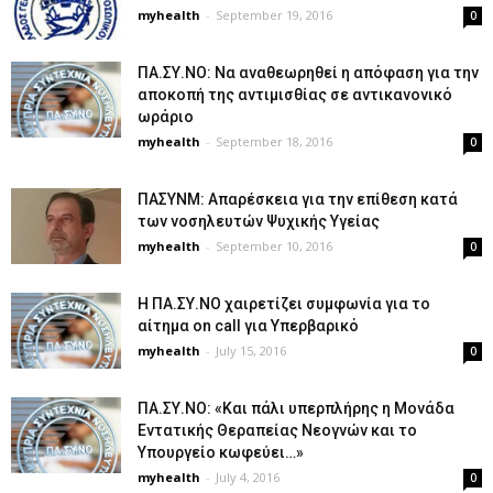
myhealth
-
September 19, 2016
0
ΠΑ.ΣΥ.ΝΟ: Να αναθεωρηθεί η απόφαση για την
αποκοπή της αντιμισθίας σε αντικανονικό
ωράριο
myhealth
-
September 18, 2016
0
ΠΑΣΥΝΜ: Απαρέσκεια για την επίθεση κατά
των νοσηλευτών Ψυχικής Υγείας
myhealth
-
September 10, 2016
0
Η ΠΑ.ΣΥ.ΝΟ χαιρετίζει συμφωνία για το
αίτημα on call για Υπερβαρικό
myhealth
-
July 15, 2016
0
ΠΑ.ΣΥ.ΝΟ: «Και πάλι υπερπλήρης η Μονάδα
Εντατικής Θεραπείας Νεογνών και το
Υπουργείο κωφεύει…»
myhealth
-
July 4, 2016
0