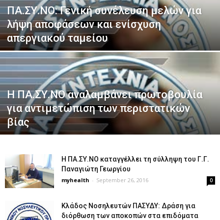
ΠΑ.ΣΥ.ΝΟ: Γενική συνέλευση μελών για
λήψη αποφάσεων και ενίσχυση
απεργιακού ταμείου
Η ΠΑ.ΣΥ.ΝΟ αναλαμβάνει πρωτοβουλία
για αντιμετώπιση των περιστατικών
βίας
Η ΠΑ.ΣΥ.ΝΟ καταγγέλλει τη σύλληψη του Γ.Γ.
Παναγιώτη Γεωργίου
myhealth
-
September 26, 2016
0
Κλάδος Νοσηλευτών ΠΑΣΥΔΥ: Δράση για
διόρθωση των αποκοπών στα επιδόματα