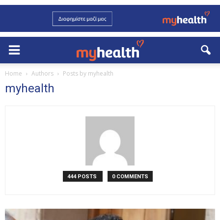
Home
Authors
Posts by myhealth
myhealth
444 POSTS
0 COMMENTS