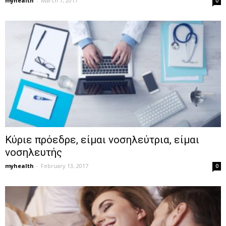
myhealth
-
March 7, 2017
0
Κύριε πρόεδρε, είμαι νοσηλεύτρια, είμαι
νοσηλευτής
myhealth
-
February 13, 2017
0