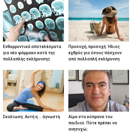
Eνθαρρυντικά αποτελέσματα
Προσοχή, προσοχή: Ήλιος
για νέο φάρμακο κατά της
εχθρός για όσους πάσχουν
πολλαπλής σκλήρυνσης
από πολλαπλή σκλήρυνση
Σκολίωση: Αυτή η … άγνωστη
Αίμα στα κόπρανα του
παιδιού. Πότε πρέπει να
ανησυχώ;