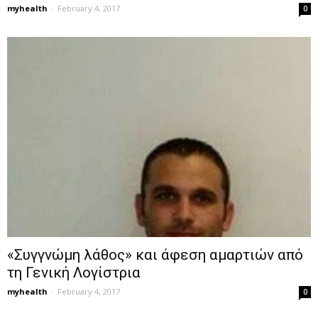
myhealth
-
February 4, 2017
0
«Συγγνώμη λάθος» και άφεση αμαρτιών από
τη Γενική Λογίστρια
myhealth
-
February 4, 2017
0