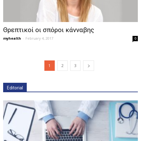
Θρεπτικοί οι σπόροι κάνναβης
myhealth
-
February 4, 2017
0
1
2
3
Editorial