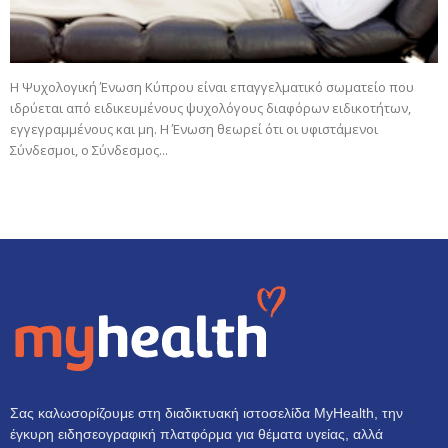
Η Ψυχολογική Ένωση Κύπρου είναι επαγγελματικό σωματείο που
ιδρύεται από ειδικευμένους ψυχολόγους διαφόρων ειδικοτήτων,
εγγεγραμμένους και μη. Η Ένωση θεωρεί ότι οι υφιστάμενοι
Σύνδεσμοι, ο Σύνδεσμος...
Σας καλωσορίζουμε στη διαδικτυακή ιστοσελίδα MyHealth, την
έγκυρη ειδησεογραφική πλατφόρμα για θέματα υγείας, αλλά