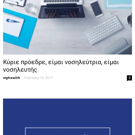
Κύριε πρόεδρε, είμαι νοσηλεύτρια, είμαι
νοσηλευτής
myhealth
-
February 13, 2017
0