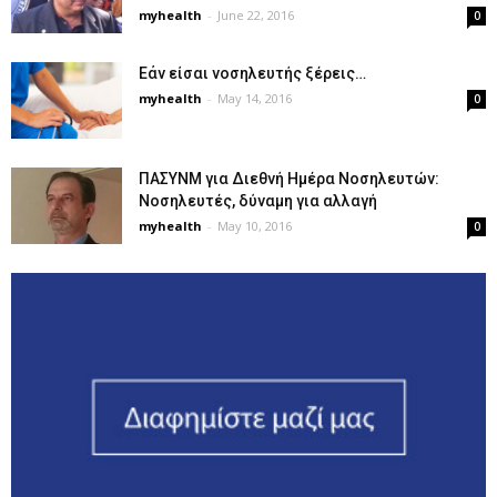
myhealth
-
June 22, 2016
0
Εάν είσαι νοσηλευτής ξέρεις…
myhealth
-
May 14, 2016
0
ΠΑΣΥΝΜ για Διεθνή Ημέρα Νοσηλευτών:
Νοσηλευτές, δύναμη για αλλαγή
myhealth
-
May 10, 2016
0