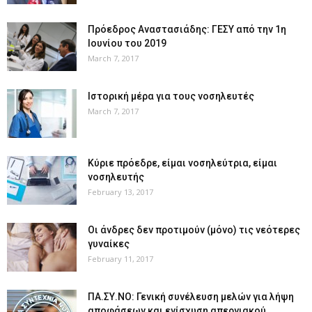
Πρόεδρος Αναστασιάδης: ΓΕΣΥ από την 1η
Ιουνίου του 2019
March 7, 2017
Ιστορική μέρα για τους νοσηλευτές
March 7, 2017
Κύριε πρόεδρε, είμαι νοσηλεύτρια, είμαι
νοσηλευτής
February 13, 2017
Οι άνδρες δεν προτιμούν (μόνο) τις νεότερες
γυναίκες
February 11, 2017
ΠΑ.ΣΥ.ΝΟ: Γενική συνέλευση μελών για λήψη
αποφάσεων και ενίσχυση απεργιακού