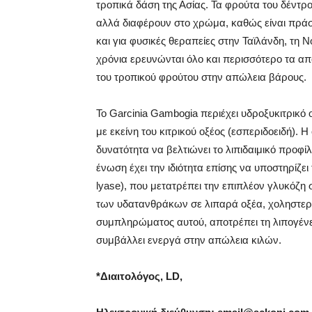
τροπικά δάση της Ασίας. Τα φρούτα του δέντρ
αλλά διαφέρουν στο χρώμα, καθώς είναι πράσι
και για φυσικές θεραπείες στην Ταϊλάνδη, τη Ν
χρόνια ερευνώνται όλο και περισσότερο τα α
του τροπικού φρούτου στην απώλεια βάρους.
Το Garcinia Gambogia περιέχει υδροξυκιτρικό 
με εκείνη του κιτρικού οξέος (εσπεριδοειδή). Η
δυνατότητα να βελτιώνει το λιπιδαιμικό προφί
ένωση έχει την ιδιότητα επίσης να υποστηρίζει 
lyase), που μετατρέπει την επιπλέον γλυκόζη 
των υδατανθράκων σε λιπαρά οξέα, χοληστερό
συμπληρώματος αυτού, αποτρέπει τη λιπογένε
συμβάλλει ενεργά στην απώλεια κιλών.
*Διαιτολόγος,
LD
,