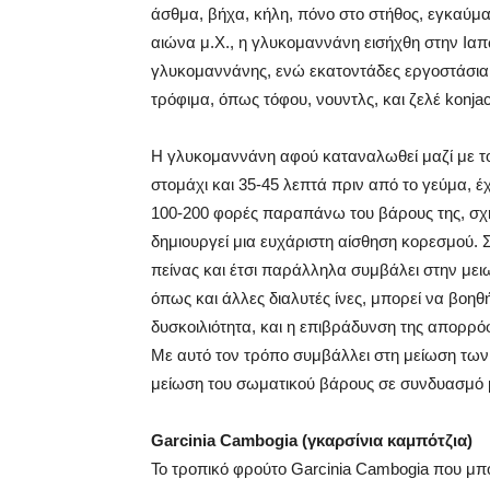
άσθμα, βήχα, κήλη, πόνο στο στήθος, εγκαύμα
αιώνα μ.Χ., η γλυκομαννάνη εισήχθη στην Ια
γλυκομαννάνης, ενώ εκατοντάδες εργοστάσια
τρόφιμα, όπως τόφου, νουντλς, και ζελέ konjac
Η γλυκομαννάνη αφού καταναλωθεί μαζί με το
στομάχι και 35-45 λεπτά πριν από το γεύμα, έ
100-200 φορές παραπάνω του βάρους της, σχη
δημιουργεί μια ευχάριστη αίσθηση κορεσμού. 
πείνας και έτσι παράλληλα συμβάλει στην μ
όπως και άλλες διαλυτές ίνες, μπορεί να βοη
δυσκοιλιότητα, και η επιβράδυνση της απορρό
Με αυτό τον τρόπο συμβάλλει στη μείωση των
μείωση του σωματικού βάρους σε συνδυασμό 
Garcinia Cambogia (γκαρσίνια καμπότζια)
Το τροπικό φρούτο Garcinia Cambogia που μπο