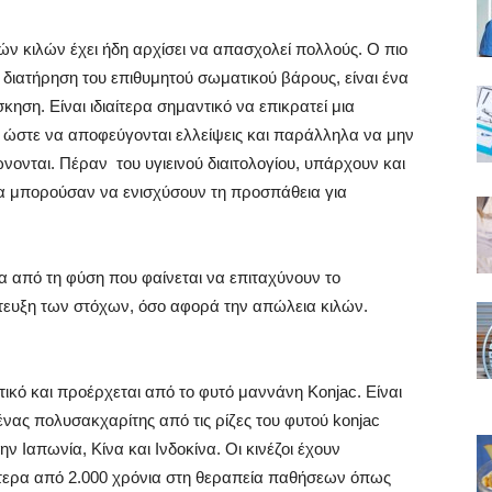
τών κιλών έχει ήδη αρχίσει να απασχολεί πολλούς. Ο πιο
 διατήρηση του επιθυμητού σωματικού βάρους, είναι ένα
ηση. Είναι ιδιαίτερα σημαντικό να επικρατεί μια
σι ώστε να αποφεύγονται ελλείψεις και παράλληλα να μην
ονται. Πέραν του υγιεινού διαιτολογίου, υπάρχουν και
α μπορούσαν να ενισχύσουν τη προσπάθεια για
από τη φύση που φαίνεται να επιταχύνουν το
ίτευξη των στόχων, όσο αφορά την απώλεια κιλών.
ικό και προέρχεται από το φυτό μαννάνη Konjac. Είναι
ένας πολυσακχαρίτης από τις ρίζες του φυτού konjac
ν Ιαπωνία, Κίνα και Ινδοκίνα. Οι κινέζοι έχουν
ότερα από 2.000 χρόνια στη θεραπεία παθήσεων όπως