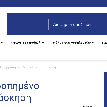
Η φωνή του ασθενή
Το βήμα των νοσηλευτών
Δι
! Ισορροπημένο διαιτολόγιο και άσκηση
ροπημένο
 άσκηση