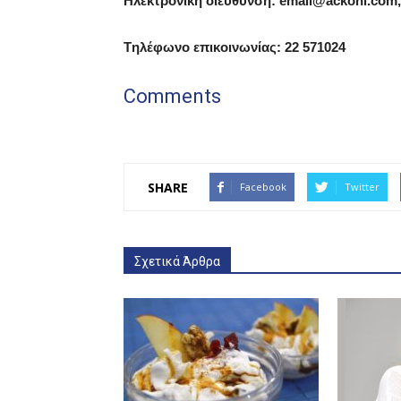
Ηλεκτρονική διεύθυνση:
email
@
ackoni
.
com
,
Tηλέφωνο επικοινωνίας: 22 571024
Comments
SHARE
Facebook
Twitter
Σχετικά Άρθρα