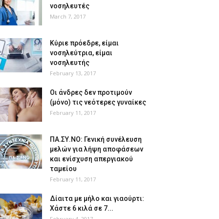
νοσηλευτές
March 7, 2017
Κύριε πρόεδρε, είμαι
νοσηλεύτρια, είμαι
νοσηλευτής
February 13, 2017
Οι άνδρες δεν προτιμούν
(μόνο) τις νεότερες γυναίκες
February 11, 2017
ΠΑ.ΣΥ.ΝΟ: Γενική συνέλευση
μελών για λήψη αποφάσεων
και ενίσχυση απεργιακού
ταμείου
February 11, 2017
Δίαιτα με μήλο και γιαούρτι:
Χάστε 6 κιλά σε 7...
February 4, 2017