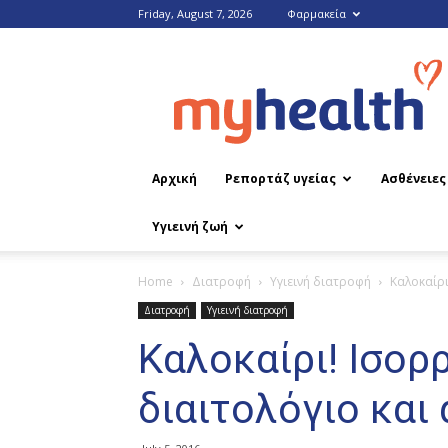
Friday, August 7, 2026
Φαρμακεία
MyHealth
Αρχική
Ρεπορτάζ υγείας
Ασθένειες
Υγιεινή ζωή
Home
Διατροφή
Υγιεινή διατροφή
Kαλοκαίρι
Διατροφή
Υγιεινή διατροφή
Kαλοκαίρι! Ισορ
διαιτολόγιο και