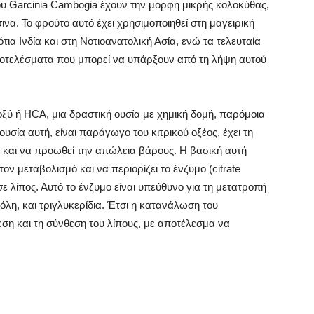
ου Garcinia Cambogia έχουν την μορφή μικρής κολοκύθας,
να. Το φρούτο αυτό έχει χρησιμοποιηθεί στη μαγειρική
ότια Ινδία και στη Νοτιοανατολική Ασία, ενώ τα τελευταία
ποτελέσματα που μπορεί να υπάρξουν από τη λήψη αυτού
οξύ ή HCA, μια δραστική ουσία με χημική δομή, παρόμοια
 ουσία αυτή, είναι παράγωγο του κιτρικού οξέος, έχει τη
λ και να προωθεί την απώλεια βάρους. Η βασική αυτή
τον μεταβολισμό και να περιορίζει το ένζυμο (citrate
σε λίπος. Αυτό το ένζυμο είναι υπεύθυνο για τη μετατροπή
λη, και τριγλυκερίδια. Έτσι η κατανάλωση του
ση και τη σύνθεση του λίπους, με αποτέλεσμα να