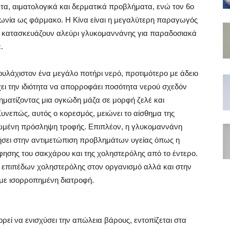
τα, αιματολογικά και δερματικά προβλήματα, ενώ τον 6ο
πωνία ως φάρμακο. Η Κίνα είναι η μεγαλύτερη παραγωγός
 κατασκευάζουν αλεύρι γλυκομαννάνης για παραδοσιακά
.
υλάχιστον ένα μεγάλο ποτήρι νερό, προτιμότερο με άδειο
χει την ιδιότητα να απορροφάει ποσότητα νερού σχεδόν
ματίζοντας μια ογκώδη μάζα σε μορφή ζελέ και
Συνεπώς, αυτός ο κορεσμός, μειώνει το αίσθημα της
ειωμένη πρόσληψη τροφής. Επιπλέον, η γλυκομαννάνη
θήσει στην αντιμετώπιση προβλημάτων υγείας όπως η
φησης του σακχάρου και της χοληστερόλης από το έντερο.
 επιπέδων χοληστερόλης στον οργανισμό αλλά και στην
με ισορροπημένη διατροφή.
ρεί να ενισχύσει την απώλεια βάρους, εντοπίζεται στα