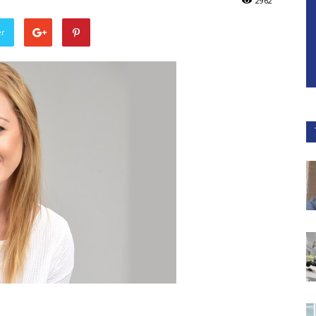
2962
er