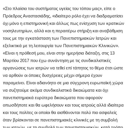
«Στο πλαίσιο του συστήματος υγείας του τόπου μας», είπε ο
Πρόεδρος Αναστασιάδης, «ιδιαίτερο ρόλο έχει να διαδραματίσει
όχι μόνο η επιστημονική και άλλως πως ενίσχυση των κρατικών
νοσηλευτηρίων, αλλά και η περαιτέρω στήριξη και αναβάθμιση
τους με την εγκατάσταση των Πανεπιστημιακών Ιατρών και
εξελικτικά με τη λειτουργία των Πανεπιστημιακών Κλινικών».
«Είναι η πρόθεσή μου, είναι στην ημερήσια διάταξη, στις 13
Μαρτίου 2017 που έχω συνάντηση με τις συνδικαλιστικές
οργανώσεις των ιατρών να τεθεί επί τάπητος το θέμα έτσι ώστε
να αρθούν οι όποιες δυσχέρειες μέχρι σήμερα έχουν
παραμείνει. Είναι αδιανόητο σε μια σύγχρονη ευρωπαϊκή χώρα
να συζητούμε ακόμα συνδικαλιστικά δικαιώματα και όχι
πανεπιστημιακά ευρύτερα δικαιώματα που αφορούν
οπωσδήποτε και θα ωφελήσουν και τους ιατρούς αλλά ιδιαίτερα
και τους πολίτες οι οποίοι θα αισθάνονται πολύ πιο ασφαλείς
όταν βρίσκονται σε πανεπιστημιακές κλινικές με τη συμβολή
των ιατρών, με τη συμβολή των πανεπιστημιακών, κατά τρόπο