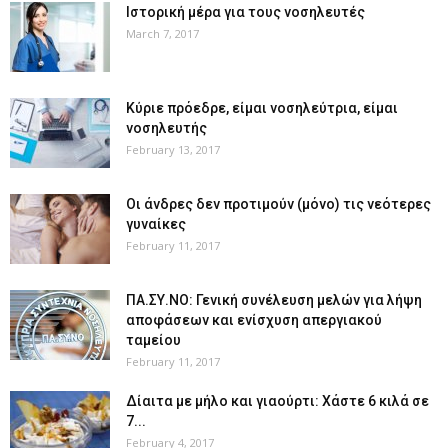
Ιστορική μέρα για τους νοσηλευτές
March 7, 2017
Κύριε πρόεδρε, είμαι νοσηλεύτρια, είμαι
νοσηλευτής
February 13, 2017
Οι άνδρες δεν προτιμούν (μόνο) τις νεότερες
γυναίκες
February 11, 2017
ΠΑ.ΣΥ.ΝΟ: Γενική συνέλευση μελών για λήψη
αποφάσεων και ενίσχυση απεργιακού
ταμείου
February 11, 2017
Δίαιτα με μήλο και γιαούρτι: Χάστε 6 κιλά σε
7...
February 4, 2017